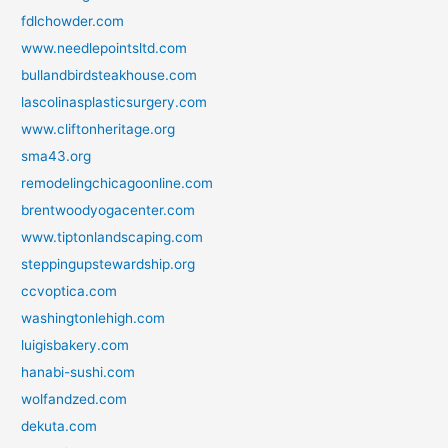
fdlchowder.com
www.needlepointsltd.com
bullandbirdsteakhouse.com
lascolinasplasticsurgery.com
www.cliftonheritage.org
sma43.org
remodelingchicagoonline.com
brentwoodyogacenter.com
www.tiptonlandscaping.com
steppingupstewardship.org
ccvoptica.com
washingtonlehigh.com
luigisbakery.com
hanabi-sushi.com
wolfandzed.com
dekuta.com