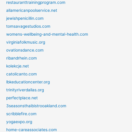
restauranttrainingprogram.com
allamericanpoolservice.net
jewishpenicillin.com
tomsavagestudios.com
womens-wellbeing-and-mental-health.com
virginiafolkmusic.org
ovationsdance.com
ribandrhein.com
kolekcje.net
catolicanto.com
lbkeducationcenter.org
trinityriverdallas.org
perfectplace.net
3seasonsthaibistrooakland.com
scribblefire.com
yogaexpo.org
home-careassociates.com