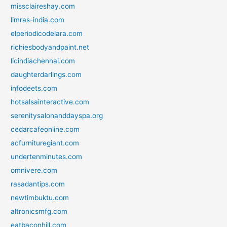
missclaireshay.com
limras-india.com
elperiodicodelara.com
richiesbodyandpaint.net
licindiachennai.com
daughterdarlings.com
infodeets.com
hotsalsainteractive.com
serenitysalonanddayspa.org
cedarcafeonline.com
acfurnituregiant.com
undertenminutes.com
omnivere.com
rasadantips.com
newtimbuktu.com
altronicsmfg.com
eatbaconhill.com