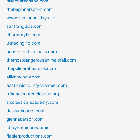
discoversoriano.com
thebeginnerspoint.com
www.comingholidays.net
sanfranguide.com
charmoryllc.com
3dracinginc.com
houstoncriticalmass.com
themostdangerousanimalofall.com
thepolicerehearsals.com
alliknownow.com
eastlewiscountychamber.com
tribunalcontenciosobc.org
sloclassicalacademy.com
dasilvaboards.com
glennabatson.com
strayhornmarina.com
flaglerproductions.com