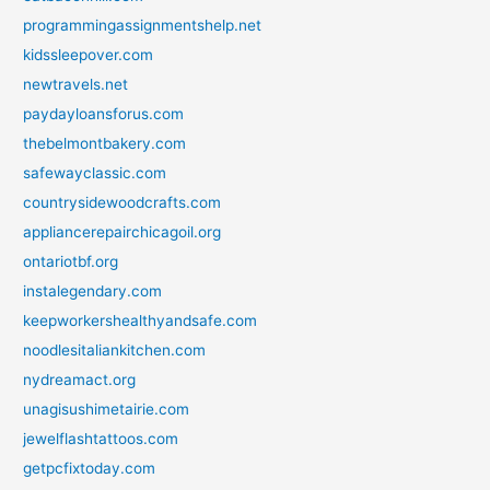
programmingassignmentshelp.net
kidssleepover.com
newtravels.net
paydayloansforus.com
thebelmontbakery.com
safewayclassic.com
countrysidewoodcrafts.com
appliancerepairchicagoil.org
ontariotbf.org
instalegendary.com
keepworkershealthyandsafe.com
noodlesitaliankitchen.com
nydreamact.org
unagisushimetairie.com
jewelflashtattoos.com
getpcfixtoday.com