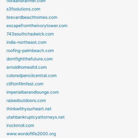
floraandfarmer.com
s3fsolutions.com
brevardbeachhomes.com
escapefromtheivorytower.com
743southchadwick.com
india-northeast.com
roofing-palmbeach.com
dontfightthefuture.com
arnoldhomesltd.com
coloredpencilcentral.com
cliftonfilmfest.com
imperialbarandlounge.com
raisedoutdoors.com
thinkwithyourheart.net
utahbankruptcyattorneys.net
irocknroll.com
www.wordoflife2000.org