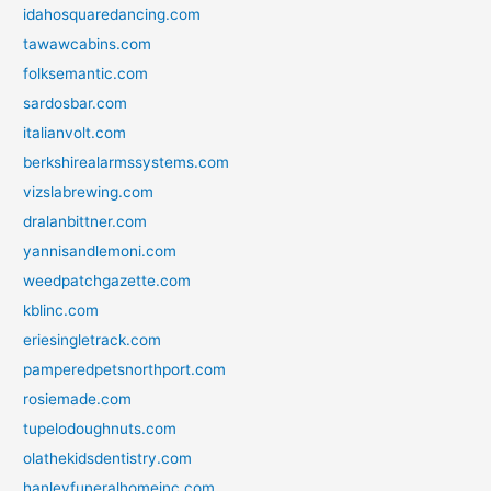
idahosquaredancing.com
tawawcabins.com
folksemantic.com
sardosbar.com
italianvolt.com
berkshirealarmssystems.com
vizslabrewing.com
dralanbittner.com
yannisandlemoni.com
weedpatchgazette.com
kblinc.com
eriesingletrack.com
pamperedpetsnorthport.com
rosiemade.com
tupelodoughnuts.com
olathekidsdentistry.com
hanleyfuneralhomeinc.com