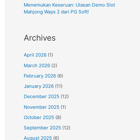
Menemukan Keseruan: Ulasan Demo Slot
Mahjong Ways 2 dari PG Soft!
Archives
April 2026
(1)
March 2026
(2)
February 2026
(6)
January 2026
(11)
December 2025
(12)
November 2025
(1)
October 2025
(8)
September 2025
(12)
August 2025
(6)