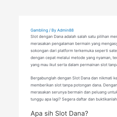
Skip
to
content
Gambling
/ By
Admin88
Slot dengan Dana adalah salah satu pilihan me
merasakan pengalaman bermain yang mengasy
sokongan dari platform terkemuka seperti sate
dengan cepat melalui metode yang nyaman, term
yang mau ikut serta dalam permainan slot tan
Bergabunglah dengan Slot Dana dan nikmati 
memberikan slot tanpa potongan dana. Dengan
merasakan serunya bermain dan peluang untuk
tunggu apa lagi? Segera daftar dan buktikanla
Apa sih Slot Dana?