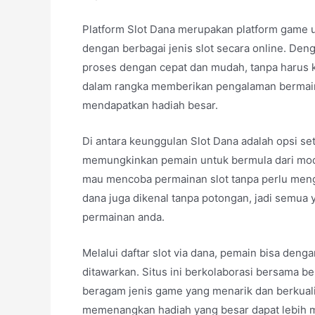
Platform Slot Dana merupakan platform game 
dengan berbagai jenis slot secara online. D
proses dengan cepat dan mudah, tanpa harus k
dalam rangka memberikan pengalaman bermai
mendapatkan hadiah besar.
Di antara keunggulan Slot Dana adalah opsi set
memungkinkan pemain untuk bermula dari moda
mau mencoba permainan slot tanpa perlu mengin
dana juga dikenal tanpa potongan, jadi semua
permainan anda.
Melalui daftar slot via dana, pemain bisa d
ditawarkan. Situs ini berkolaborasi bersama
beragam jenis game yang menarik dan berkualit
memenangkan hadiah yang besar dapat lebih 